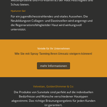
Weizenproteine und Pro-Vitamin B5 der Haut Feuchtigkeit und
Schutz bieten.
Hyaluron Gel
Für ein jugendlichesstrahlendes und vitales Aussehen. Die
Neubildungvon Collagen- und Elastinzellen wird angeregt und
die Regenarationsfähigkeitder Haut wird wirkungsvoll
unterstützt.
Vorteile für Ihr Unternehmen
Wie Sie mit Spray Tanning Ihren Umsatz steigern können!
mehr Informationen
Velvettan, GoldenShimmer & Co:
Die Produkte von Sunvitale sind perfekt auf die individuellen
Bedürfnisse und Wünsche verschiedener Hauttypen
abgestimmt. Das richtige Bräunungsergebnis für jeden Kunden
ist garantiert.