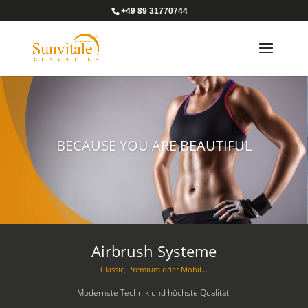
+49 89 31770744
BECAUSE YOU ARE BEAUTIFUL
Airbrush Systeme
Classic, Premium oder Mobil...
Modernste Technik und höchste Qualität.