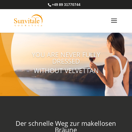
+49 89 31770744
YOU ARE NEVER FULLY
DRESSED
WITHOUT VELVETTAN
Der schnelle Weg zur makellosen
Bräune